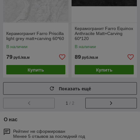
Керамогранит Farro Equinox
Керамогранит Farro Priscilla
Anthracite Matt+Carving
light grey matt+carving 60*60
60*120
В наличии
В наличии
79
89
руб./кв.м
руб./кв.м
Купить
Купить
Показать ещё
1
/ 2
О нас
Рейтинг не сформирован
Менее 5 отзывов за последний год