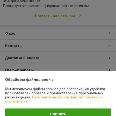
Быстро и качественно!

Посоветует что выбрать, предложат разные варианты.
Показать все отзывы
О нас
Контакты
Доставка и оплата
График работы
Обработка файлов cookie
Полная версия сайта
Мы используем файлы cookies для обеспечения удобства
пользователей портала и предоставления персональных
Политика обработки cookies
рекомендаций.
Вы можете настроить файлы cookies или
отключить их.
Сайт создан на платформе Deal.by
Принять