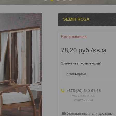
1
2
3
4
5
SEMIR ROSA
Нет в наличии
78,20
руб.
/кв.м
Элементы коллекции
:
Клинкерная
+375 (29) 340-61-16
керам.плитка,
сантехника
Условия оплаты и доставки