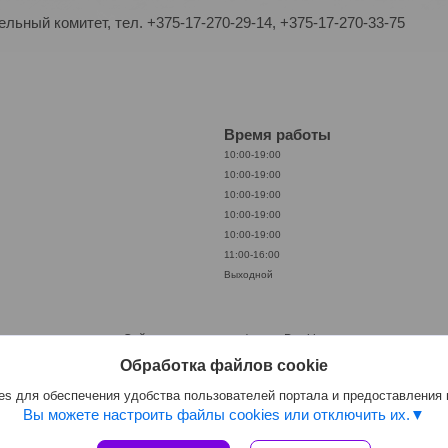
ьный комитет, тел. +375-17-270-29-14, +375-17-270-33-75
Время работы
10:00-19:00
10:00-19:00
10:00-19:00
10:00-19:00
10:00-19:00
11:00-16:00
Выходной
Сайт создан на платформе Deal.by
Политика обработки файлов cookies
Обработка файлов cookie
ООО «АкваКамея» |
Пожаловаться на контент
Select Language
▼
s для обеспечения удобства пользователей портала и предоставления
Вы можете настроить файлы cookies или отключить их.