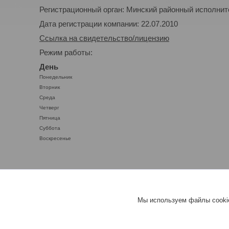
Регистрационный орган: Минский районный исполнител
Дата регистрации компании: 22.07.2010
Ссылка на свидетельство/лицензию
Режим работы:
День
Понедельник
Вторник
Среда
Четверг
Пятница
Суббота
Воскресенье
Мы используем файлы cookie