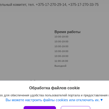
ьный комитет, тел. +375-17-270-29-14, +375-17-270-33-75
Время работы
10:00-19:00
10:00-19:00
10:00-19:00
10:00-19:00
10:00-19:00
11:00-16:00
Выходной
Сайт создан на платформе Deal.by
Политика обработки файлов cookies
Обработка файлов cookie
ООО «АкваКамея» |
Пожаловаться на контент
Select Language
▼
s для обеспечения удобства пользователей портала и предоставления
Вы можете настроить файлы cookies или отключить их.