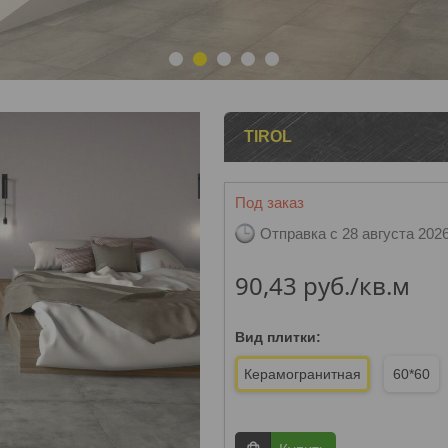
1
2
3
4
5
TIROL
Под заказ
Отправка с 28 августа 202
90,43
руб.
/кв.м
Вид плитки
:
Керамогранитная
60*60