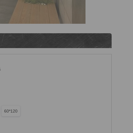
6
60*120