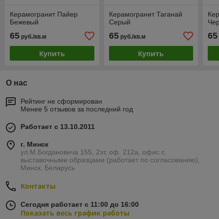
Керамогранит Пайер
Керамогранит Таганай
Кер
Бежевый
Серый
Че
65
65
65
руб./кв.м
руб./кв.м
Купить
Купить
О нас
Рейтинг не сформирован
Менее 5 отзывов за последний год
Работает с 13.10.2011
г. Минск
ул.М.Богдановича 155, 2эт, оф. 212а, офис с
выставочными образцами (работает по согласованию),
Минск, Беларусь
Контакты
Сегодня работает с 11:00 до 16:00
Показать весь график работы