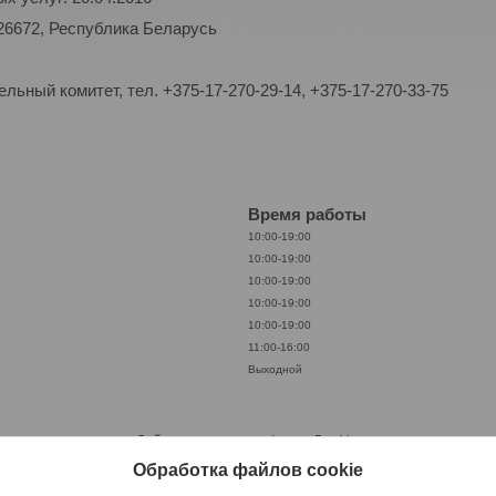
26672, Республика Беларусь
ьный комитет, тел. +375-17-270-29-14, +375-17-270-33-75
Время работы
10:00-19:00
10:00-19:00
10:00-19:00
10:00-19:00
10:00-19:00
11:00-16:00
Выходной
Сайт создан на платформе Deal.by
Политика обработки файлов cookies
Обработка файлов cookie
ООО «АкваКамея» |
Пожаловаться на контент