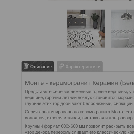
Описание
Характеристики
Монте - керамогранит Керамин (Бел
Представьте себе заснеженные горные вершины, у 
вершине, горячий летний воздух становится морозн
глубине этих гор добывают белоснежный, сияющий
Серия лапатинированного керамогранита Монте сотк
холодная, строгая и живая, винтажная и ультрасовр
Крупный формат 600х600 мм позволит раскрыть все
узор декора переосмысливает его классическую кра