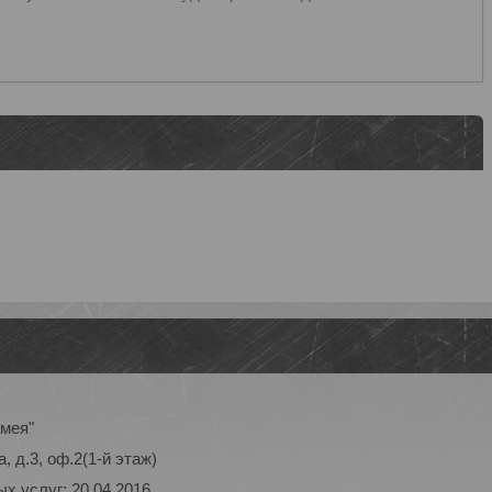
амея"
, д.3, оф.2(1-й этаж)
х услуг: 20.04.2016