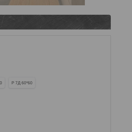
60
Р 7Д 60*60