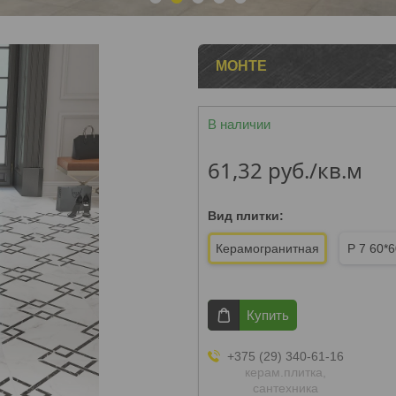
1
2
3
4
5
МОНТЕ
В наличии
61,32
руб.
/кв.м
Вид плитки
:
Керамогранитная
Р 7 60*
Купить
+375 (29) 340-61-16
керам.плитка,
сантехника