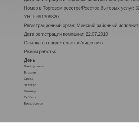
Номер в Торговом реестре/Реестре бытовых услуг: 3
УНП: 691306820
Регистрационный орган: Минский районный исполнител
Дата регистрации компании: 22.07.2010
Ссылка на свидетельство/лицензию
Режим работы:
День
Понедельник
Вторник
Среда
Четверг
Пятница
Суббота
Воскресенье