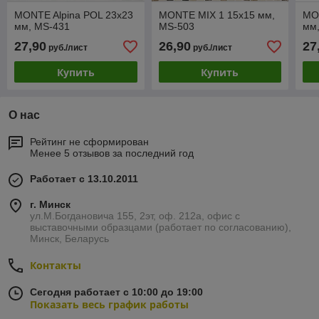
MONTE Alpina POL 23x23
MONTE MIX 1 15x15 мм,
MON
мм, MS-431
MS-503
мм
27,90
26,90
27
руб./лист
руб./лист
Купить
Купить
О нас
Рейтинг не сформирован
Менее 5 отзывов за последний год
Работает с 13.10.2011
г. Минск
ул.М.Богдановича 155, 2эт, оф. 212а, офис с
выставочными образцами (работает по согласованию),
Минск, Беларусь
Контакты
Сегодня работает с 10:00 до 19:00
Показать весь график работы