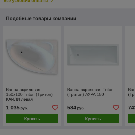
Все условия оплаты
Подобные товары компании
Ванна акриловая
Ванна акриловая Triton
Ван
150х100 Triton (Тритон)
(Тритон) АУРА 150
(Тр
КАЙЛИ левая
1 035
584
74
руб.
руб.
Купить
Купить