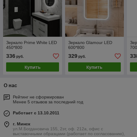
Зеркало Prime White LED
Зеркало Glamour LED
Зер
450*800
600*800
700
336
329
33
руб.
руб.
Купить
Купить
О нас
Рейтинг не сформирован
Менее 5 отзывов за последний год
Работает с 13.10.2011
г. Минск
ул.М.Богдановича 155, 2эт, оф. 212а, офис с
выставочными образцами (работает по согласованию),