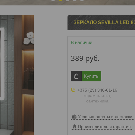
1
2
3
4
5
ЗЕРКАЛО SEVILLA LED 80
В наличии
389
руб.
Купить
+375 (29) 340-61-16
керам.плитка,
сантехника
Условия оплаты и доставки
Производитель и гарантия