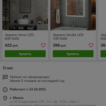
Зеркало Amer LED
Зеркало Sevilla LED
Зер
600*1000
700*1000
60
422
398
36
руб.
руб.
Купить
Купить
О нас
Рейтинг не сформирован
Менее 5 отзывов за последний год
Работает с 13.10.2011
г. Минск
ул.М.Богдановича 155, 2эт, оф. 212а, офис с
выставочными образцами (работает по согласованию),