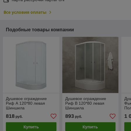
Все условия оплаты
Подобные товары компании
Душевое ограждение
Душевое ограждение
Ду
Риф А 120*80 левая
Риф В 120*80 левая
Фью
Шиншила
Шиншила
По
818
893
1 
руб.
руб.
Купить
Купить