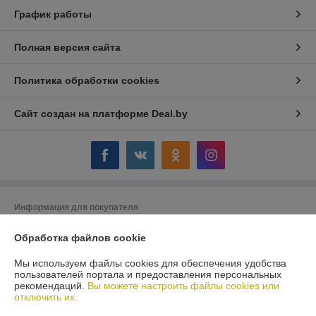
График работы
Полная версия сайта
Политика обработки cookies
Сайт создан на платформе Deal.by
Информация для покупателя
Юридическое лицо:
Общество с ограниченной ответственностью
Обработка файлов cookie
"АкваКамея"
223056 РБ, Минский р-н, а.г.Сеница, ул.М.Богдановича, д.3, оф.2(1-й
этаж)
Мы используем файлы cookies для обеспечения удобства
пользователей портала и предоставления персональных
Регистрационный номер ЕГР: 691306820
рекомендаций.
Вы можете настроить файлы cookies или
отключить их.
УНП: 691306820