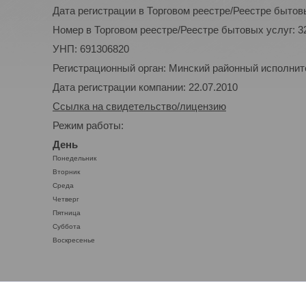
Дата регистрации в Торговом реестре/Реестре бытовы
Номер в Торговом реестре/Реестре бытовых услуг: 3
УНП: 691306820
Регистрационный орган: Минский районный исполнител
Дата регистрации компании: 22.07.2010
Ссылка на свидетельство/лицензию
Режим работы:
День
Понедельник
Вторник
Среда
Четверг
Пятница
Суббота
Воскресенье