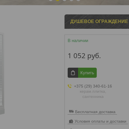
1
2
3
4
5
ДУШЕВОЕ ОГРАЖДЕНИЕ 
В наличии
1 052
руб.
Купить
+375 (29) 340-61-16
керам.плитка,
сантехника
Бесплатная доставка
Условия оплаты и доставки