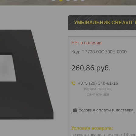
1
2
3
4
5
УМЫВАЛЬНИК CREAVIT T
Нет в наличии
Код:
TP738-00CB00E-0000
260,86
руб.
+375 (29) 340-61-16
керам.плитка,
сантехника
Условия оплаты и доставки
возврат товара в течение 14 дн