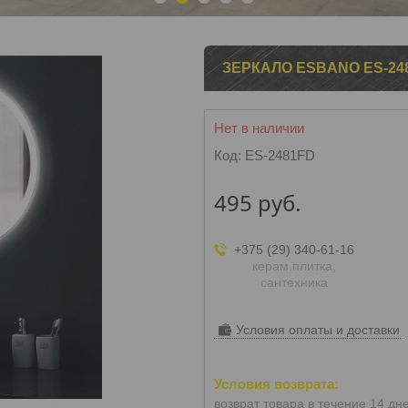
1
2
3
4
5
ЗЕРКАЛО ESBANO ES-24
Нет в наличии
Код:
ES-2481FD
495
руб.
+375 (29) 340-61-16
керам.плитка,
сантехника
Условия оплаты и доставки
возврат товара в течение 14 дн