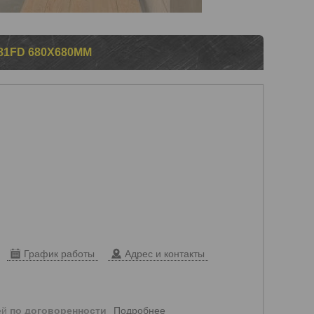
81FD 680X680ММ
График работы
Адрес и контакты
Подробнее
ей
по договоренности