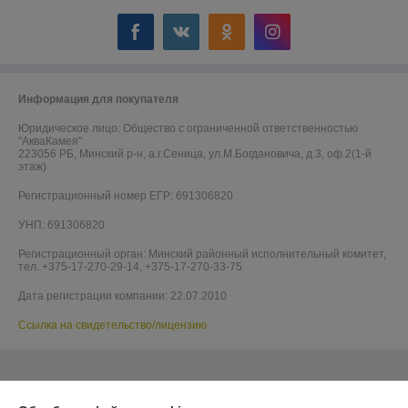
Информация для покупателя
Юридическое лицо:
Общество с ограниченной ответственностью
"АкваКамея"
223056 РБ, Минский р-н, а.г.Сеница, ул.М.Богдановича, д.3, оф.2(1-й
этаж)
Регистрационный номер ЕГР: 691306820
УНП: 691306820
Регистрационный орган: Минский районный исполнительный комитет,
тел. +375-17-270-29-14, +375-17-270-33-75
Дата регистрации компании: 22.07.2010
Ссылка на свидетельство/лицензию