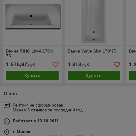
Ванна RIHO LIMA 170 x
Ванна Wave Slim 170*75
Ван
75
1 576,97
1 313
1 
руб.
руб.
Купить
Купить
О нас
Рейтинг не сформирован
Менее 5 отзывов за последний год
Работает с 13.10.2011
г. Минск