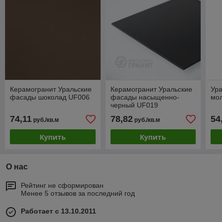
Керамогранит Уральские
Керамогранит Уральские
Ура
фасады шоколад UF006
фасады насыщенно-
мо
черный UF019
74,11
78,82
54
руб./кв.м
руб./кв.м
Купить
Купить
О нас
Рейтинг не сформирован
Менее 5 отзывов за последний год
Работает с 13.10.2011