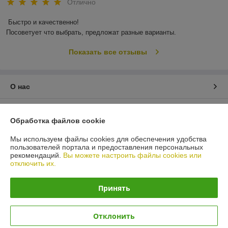
Отлично
Быстро и качественно!

Посоветует что выбрать, предложат разные варианты.
Показать все отзывы
О нас
Контакты
Обработка файлов cookie
Доставка и оплата
Мы используем файлы cookies для обеспечения удобства
пользователей портала и предоставления персональных
рекомендаций.
Вы можете настроить файлы cookies или
График работы
отключить их.
Полная версия сайта
Принять
Политика обработки cookies
Отклонить