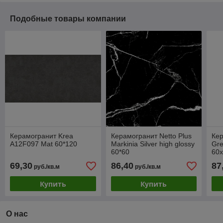
Подобные товары компании
Керамогранит Krea
Керамогранит Netto Plus
Кер
A12F097 Mat 60*120
Markinia Silver high glossy
Gre
60*60
60
69,30
86,40
87
руб./кв.м
руб./кв.м
Купить
Купить
О нас