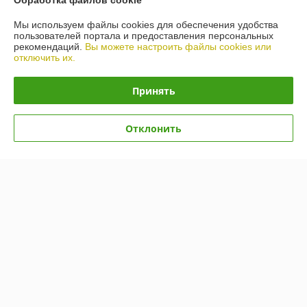
Обработка файлов cookie
Мы используем файлы cookies для обеспечения удобства
Покупатель
04.11.2025
пользователей портала и предоставления персональных
рекомендаций.
Вы можете настроить файлы cookies или
Отлично
отключить их.
Быстро и качественно!

Принять
Посоветует что выбрать, предложат разные варианты.
Показать все отзывы
Отклонить
О нас
Контакты
Доставка и оплата
График работы
Полная версия сайта