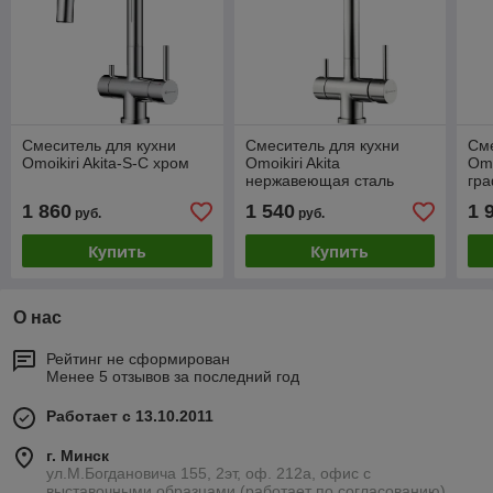
Смеситель для кухни
Смеситель для кухни
Сме
Omoikiri Akita-S-C хром
Omoikiri Akita
Omo
нержавеющая сталь
гр
1 860
1 540
1 
руб.
руб.
Купить
Купить
О нас
Рейтинг не сформирован
Менее 5 отзывов за последний год
Работает с 13.10.2011
г. Минск
ул.М.Богдановича 155, 2эт, оф. 212а, офис с
выставочными образцами (работает по согласованию),