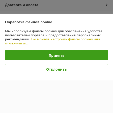
Доставка и оплата
График работы
Обработка файлов cookie
Полная версия сайта
Мы используем файлы cookies для обеспечения удобства
пользователей портала и предоставления персональных
рекомендаций.
Вы можете настроить файлы cookies или
Политика обработки cookies
отключить их.
Сайт создан на платформе Deal.by
Принять
Отклонить
Информация для покупателя
Юридическое лицо:
Общество с ограниченной ответственностью
"АкваКамея"
223056 РБ, Минский р-н, а.г.Сеница, ул.М.Богдановича, д.3, оф.2(1-й
этаж)
Регистрационный номер ЕГР: 691306820