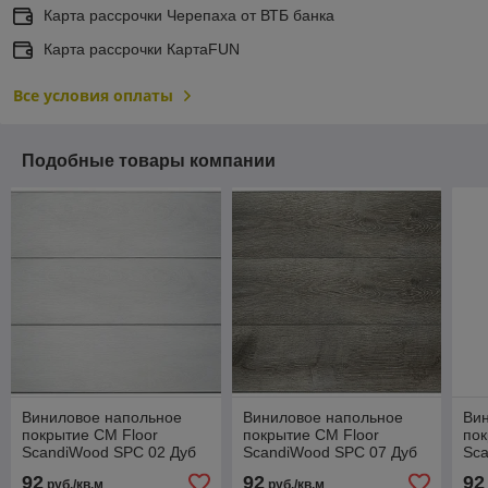
Карта рассрочки Черепаха от ВТБ банка
Карта рассрочки КартаFUN
Все условия оплаты
Подобные товары компании
Виниловое напольное
Виниловое напольное
Ви
покрытие CM Floor
покрытие CM Floor
пок
ScandiWood SPC 02 Дуб
ScandiWood SPC 07 Дуб
Sc
белый
Северный
се
92
92
92
руб./кв.м
руб./кв.м