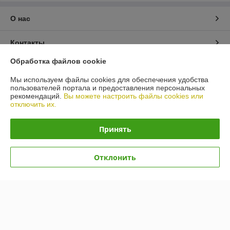
О нас
Контакты
Обработка файлов cookie
Доставка и оплата
Мы используем файлы cookies для обеспечения удобства
пользователей портала и предоставления персональных
График работы
рекомендаций.
Вы можете настроить файлы cookies или
отключить их.
Полная версия сайта
Принять
Политика обработки cookies
Отклонить
Сайт создан на платформе Deal.by