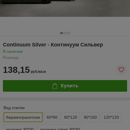
Continuum Silver - Континуум Сильвер
В наличии
Розница
138,15
руб./кв.м
Купить
Вид плитки
Керамогранитная
60*60
60*120
80*160
120*120
мозаика 30*30
мозаика стрип 30*30