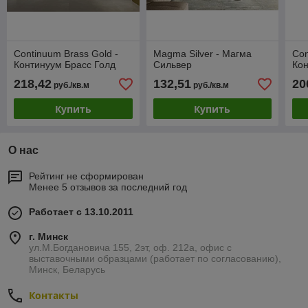
Continuum Brass Gold -
Magma Silver - Магма
Con
Континуум Брасс Голд
Сильвер
Кон
218,42
132,51
20
руб./кв.м
руб./кв.м
Купить
Купить
О нас
Рейтинг не сформирован
Менее 5 отзывов за последний год
Работает с 13.10.2011
г. Минск
ул.М.Богдановича 155, 2эт, оф. 212а, офис с
выставочными образцами (работает по согласованию),
Минск, Беларусь
Контакты