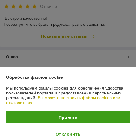
Отлично
Быстро и качественно!

Посоветует что выбрать, предложат разные варианты.
Показать все отзывы
О нас
Контакты
Обработка файлов cookie
Доставка и оплата
Мы используем файлы cookies для обеспечения удобства
пользователей портала и предоставления персональных
рекомендаций.
Вы можете настроить файлы cookies или
График работы
отключить их.
Полная версия сайта
Принять
Политика обработки cookies
Отклонить