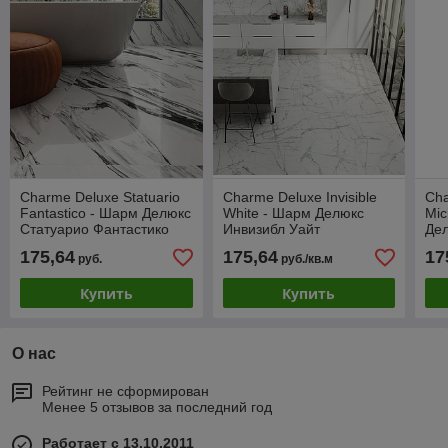
Charme Deluxe Statuario
Charme Deluxe Invisible
Cha
Fantastico - Шарм Делюкс
White - Шарм Делюкс
Mic
Статуарио Фантастико
Инвизибл Уайт
Де
Ми
175,64
175,64
17
руб.
руб./кв.м
Купить
Купить
О нас
Рейтинг не сформирован
Менее 5 отзывов за последний год
Работает с 13.10.2011