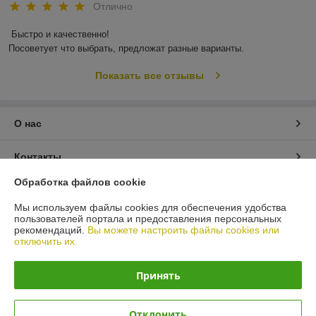
Отлично
Быстро и качественно!

Посоветует что выбрать, предложат разные варианты.
Показать все отзывы
О нас
Контакты
Обработка файлов cookie
Доставка и оплата
Мы используем файлы cookies для обеспечения удобства
пользователей портала и предоставления персональных
График работы
рекомендаций.
Вы можете настроить файлы cookies или
отключить их.
Полная версия сайта
Принять
Политика обработки cookies
Отклонить