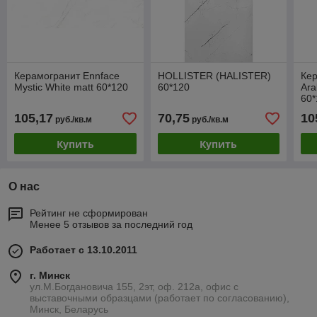
Керамогранит Ennface
HOLLISTER (HALISTER)
Кер
Mystic White matt 60*120
60*120
Ara
60*
105,17
70,75
10
руб./кв.м
руб./кв.м
Купить
Купить
О нас
Рейтинг не сформирован
Менее 5 отзывов за последний год
Работает с 13.10.2011
г. Минск
ул.М.Богдановича 155, 2эт, оф. 212а, офис с
выставочными образцами (работает по согласованию),
Минск, Беларусь