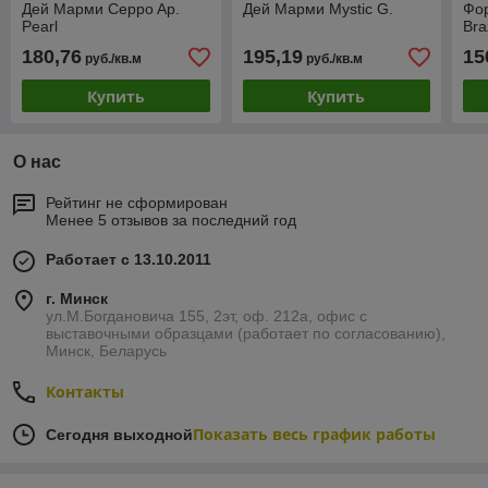
Дей Марми Ceppo Ap.
Дей Марми Mystic G.
Фо
Pearl
Bra
180,76
195,19
15
руб./кв.м
руб./кв.м
Купить
Купить
О нас
Рейтинг не сформирован
Менее 5 отзывов за последний год
Работает с 13.10.2011
г. Минск
ул.М.Богдановича 155, 2эт, оф. 212а, офис с
выставочными образцами (работает по согласованию),
Минск, Беларусь
Контакты
Показать весь график работы
Сегодня выходной