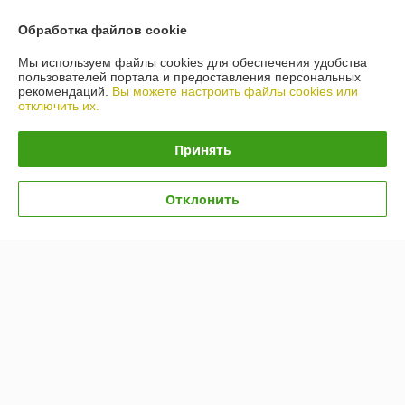
Контакты
Обработка файлов cookie
Доставка и оплата
Мы используем файлы cookies для обеспечения удобства
пользователей портала и предоставления персональных
рекомендаций.
Вы можете настроить файлы cookies или
График работы
отключить их.
Полная версия сайта
Принять
Политика обработки cookies
Отклонить
Сайт создан на платформе Deal.by
Информация для покупателя
Юридическое лицо:
Общество с ограниченной ответственностью
"АкваКамея"
223056 РБ, Минский р-н, а.г.Сеница, ул.М.Богдановича, д.3, оф.2(1-й