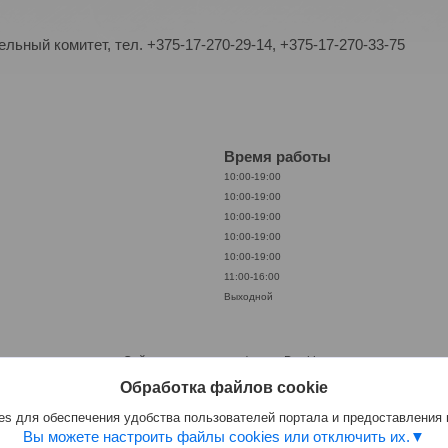
ьный комитет, тел. +375-17-270-29-14, +375-17-270-33-75
Время работы
10:00-19:00
10:00-19:00
10:00-19:00
10:00-19:00
10:00-19:00
11:00-16:00
Выходной
Сайт создан на платформе Deal.by
Политика обработки файлов cookies
Обработка файлов cookie
ООО «АкваКамея» |
Пожаловаться на контент
Select Language
▼
s для обеспечения удобства пользователей портала и предоставления
Вы можете настроить файлы cookies или отключить их.