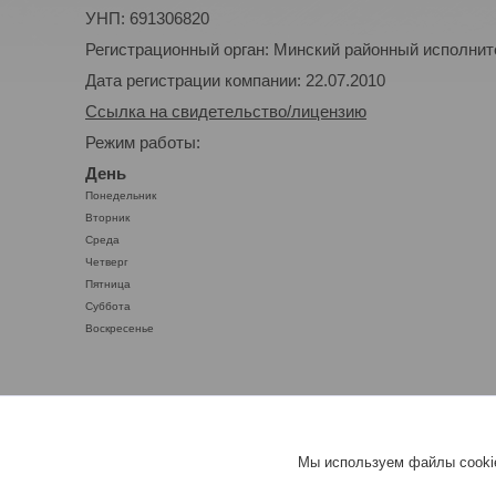
УНП: 691306820
Регистрационный орган: Минский районный исполнител
Дата регистрации компании: 22.07.2010
Ссылка на свидетельство/лицензию
Режим работы:
День
Понедельник
Вторник
Среда
Четверг
Пятница
Суббота
Воскресенье
Мы используем файлы cookie