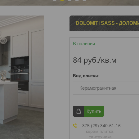
1
2
3
4
5
DOLOMITI SASS - ДОЛО
В наличии
84
руб.
/кв.м
Вид плитки
:
Керамогранитная
Купить
+375 (29) 340-61-16
керам.плитка,
сантехника