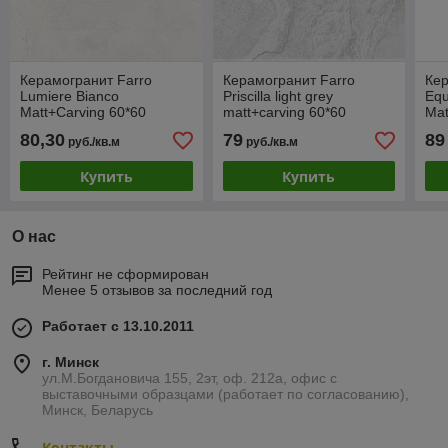
Керамогранит Farro
Керамогранит Farro
Кер
Lumiere Bianco
Priscilla light grey
Equ
Matt+Carving 60*60
matt+carving 60*60
Mat
80,30
79
89
руб./кв.м
руб./кв.м
Купить
Купить
О нас
Рейтинг не сформирован
Менее 5 отзывов за последний год
Работает с 13.10.2011
г. Минск
ул.М.Богдановича 155, 2эт, оф. 212а, офис с
выставочными образцами (работает по согласованию),
Минск, Беларусь
Контакты