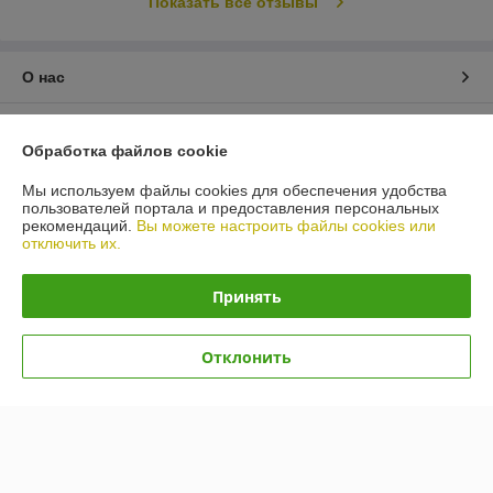
Показать все отзывы
О нас
Контакты
Обработка файлов cookie
Доставка и оплата
Мы используем файлы cookies для обеспечения удобства
пользователей портала и предоставления персональных
рекомендаций.
Вы можете настроить файлы cookies или
График работы
отключить их.
Полная версия сайта
Принять
Политика обработки cookies
Отклонить
Сайт создан на платформе Deal.by