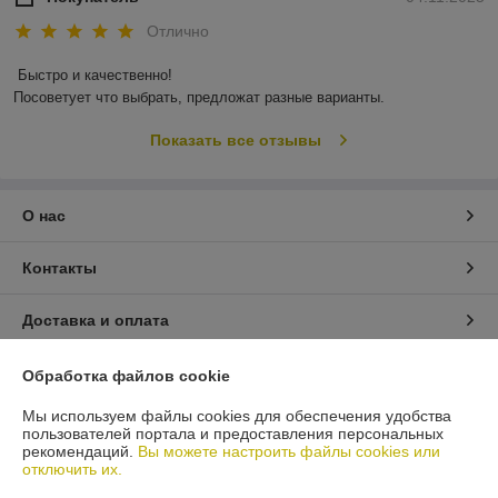
Отлично
Быстро и качественно!

Посоветует что выбрать, предложат разные варианты.
Показать все отзывы
О нас
Контакты
Доставка и оплата
График работы
Обработка файлов cookie
Мы используем файлы cookies для обеспечения удобства
Полная версия сайта
пользователей портала и предоставления персональных
рекомендаций.
Вы можете настроить файлы cookies или
отключить их.
Политика обработки cookies