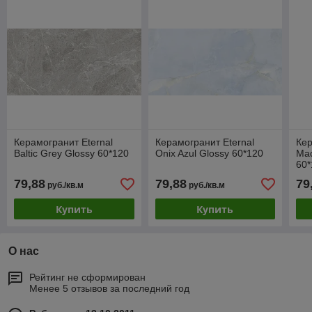
Керамогранит Eternal
Керамогранит Eternal
Кер
Baltic Grey Glossy 60*120
Onix Azul Glossy 60*120
Mad
60*
79,88
79,88
79
руб./кв.м
руб./кв.м
Купить
Купить
О нас
Рейтинг не сформирован
Менее 5 отзывов за последний год