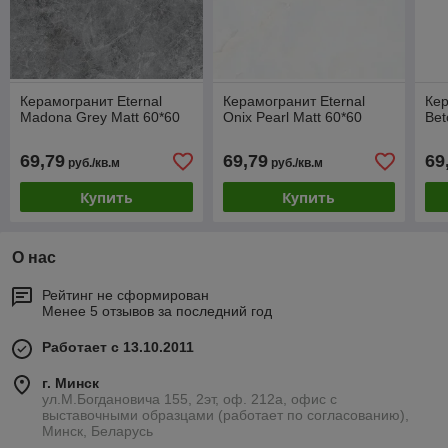
Керамогранит Eternal
Керамогранит Eternal
Кер
Madona Grey Matt 60*60
Onix Pearl Matt 60*60
Bet
69,79
69,79
69
руб./кв.м
руб./кв.м
Купить
Купить
О нас
Рейтинг не сформирован
Менее 5 отзывов за последний год
Работает с 13.10.2011
г. Минск
ул.М.Богдановича 155, 2эт, оф. 212а, офис с
выставочными образцами (работает по согласованию),
Минск, Беларусь