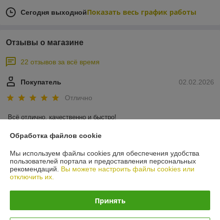
Показать весь график работы
Сегодня выходной
Отзывы о магазине
22 отзывов за всё время
Покупатель
02.02.2026
Отлично
Всё отлично, качественно и быстро!
Обработка файлов cookie
Покупатель
04.11.2025
Мы используем файлы cookies для обеспечения удобства
Отлично
пользователей портала и предоставления персональных
рекомендаций.
Вы можете настроить файлы cookies или
отключить их.
Быстро и качественно!

Посоветует что выбрать, предложат разные варианты.
Принять
Показать все отзывы