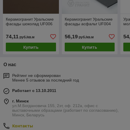
Керамогранит Уральские
Керамогранит Уральские
Ура
фасады шоколад UF006
фасады асфальт UF004
мо
74,11
56,19
54
руб./кв.м
руб./кв.м
Купить
Купить
О нас
Рейтинг не сформирован
Менее 5 отзывов за последний год
Работает с 13.10.2011
г. Минск
ул.М.Богдановича 155, 2эт, оф. 212а, офис с
выставочными образцами (работает по согласованию),
Минск, Беларусь
Контакты