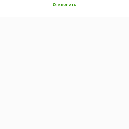
Отклонить
О нас
Контакты
Доставка и оплата
График работы
Полная версия сайта
Политика обработки cookies
Сайт создан на платформе Deal.by