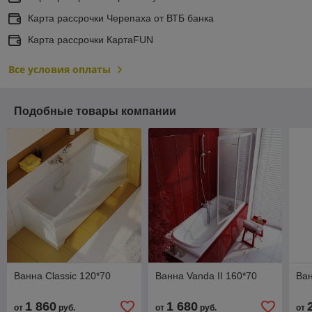
Карта рассрочки Черепаха от ВТБ банка
Карта рассрочки КартаFUN
Все условия оплаты
Подобные товары компании
Ванна Classic 120*70
Ванна Vanda II 160*70
Ван
1 860
1 680
от
руб.
от
руб.
от