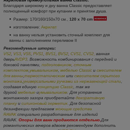
Благодаря широкому и дну ванна Classic предоставляет
полноценный комфорт при купании и принятии душа.
Размер: 170/160/150x70 см.,
120 x 70 cm
изготовление:
Акрилат
на ванну нельзя установить сточный комплект для
ванны с заполнением переливом II
Рекомендуемые шторки:
VS2
,
VS3
,
VS5
,
PVS1
,
BVS1
,
BVS2
,
CVS1, CVS2,
ванная
дверь
AVDP3
. Возможность комбинирования с передней и
боковой панелями,
подголовником
,
сточным
комплектом
,
умывальником
,
мебелью Classic
и
смесителем
для ванны
,
термостатическим
или
смесителем скрытого
монтажа
,
универсальными ручками из нержавеющей стали
,
создавая единую
концепцию Classic
, так же
другой
мебелью
и
умывальником
. Для устранения
монтажного зазора приобретайте
декоративную
планку
и
силиконовый герметик
. Для безопасной
дезинфекции предлагаем
моющие средства
RAVAK
специально разработанные для изделий
RAVAK.
О
поры для ванн продаются отдельно.
Для
романтических вечеров вдвоем рекомендуем дополнить