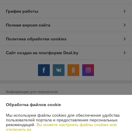
График работы
Полная версия сайта
Политика обработки cookies
Сайт создан на платформе Deal.by
Информация для покупателя
Юридическое лицо:
Общество с ограниченной ответственностью
Обработка файлов cookie
"АкваКамея"
223056 РБ, Минский р-н, а.г.Сеница, ул.М.Богдановича, д.3, оф.2(1-й
этаж)
Мы используем файлы cookies для обеспечения удобства
пользователей портала и предоставления персональных
Регистрационный номер ЕГР: 691306820
рекомендаций.
Вы можете настроить файлы cookies или
отключить их.