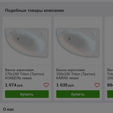
Подобные товары компании
Ванна акриловая
Ванна акриловая
Ван
170х100 Triton (Тритон)
150х100 Triton (Тритон)
Tri
ИЗАБЕЛЬ левая
КАЙЛИ левая
15
1 074
1 035
89
руб.
руб.
Купить
Купить
О нас