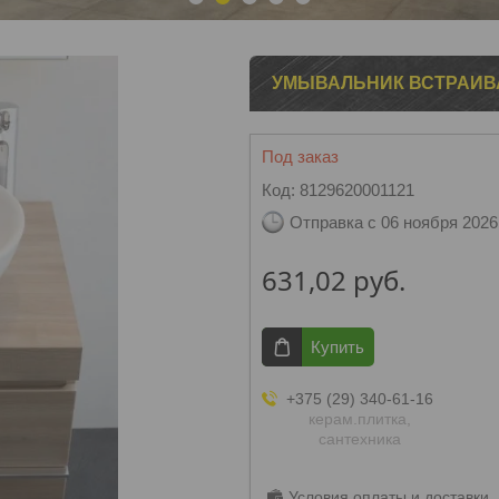
1
2
3
4
5
УМЫВАЛЬНИК ВСТРАИВА
Под заказ
Код:
8129620001121
Отправка с 06 ноября 2026
631,02
руб.
Купить
+375 (29) 340-61-16
керам.плитка,
сантехника
Условия оплаты и доставки