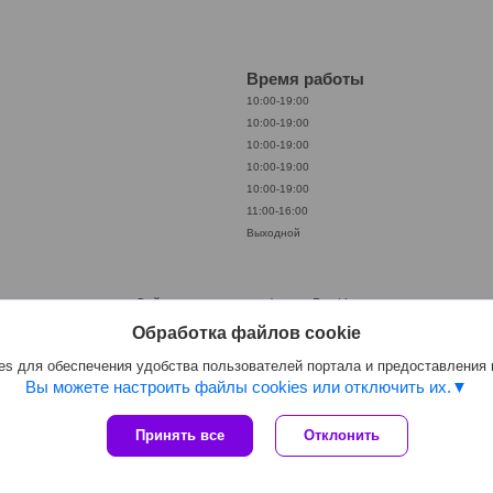
Время работы
10:00-19:00
10:00-19:00
10:00-19:00
10:00-19:00
10:00-19:00
11:00-16:00
Выходной
Сайт создан на платформе Deal.by
Политика обработки файлов cookies
Обработка файлов cookie
ООО «АкваКамея» |
Пожаловаться на контент
Select Language
▼
s для обеспечения удобства пользователей портала и предоставления
Вы можете настроить файлы cookies или отключить их.
Принять все
Отклонить