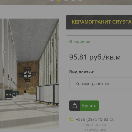
1
2
3
4
5
КЕРАМОГРАНИТ CRYSTA
В наличии
95,81
руб.
/кв.м
Вид плитки
:
Керамогранитная
Купить
+375 (29) 340-61-16
керам.плитка,
сантехника